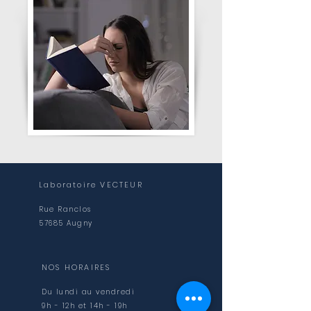
Laboratoire VECTEUR
Rue Ranclos
57685 Augny
NOS HORAIRES
Du lundi au vendredi
9h - 12h et 14h - 19h