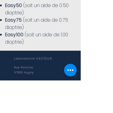
Easy50
(soit un aide de 0.50
dioptrie)
Easy75
(soit un aide de 0.75
dioptrie)
Easy100
(soit un aide de 1.00
dioptrie)
Laboratoire VECTEUR
Rue Ranclos
57685 Augny
NOS HORAIRES
Du lundi au vendredi
9h - 12h et 14h - 19h